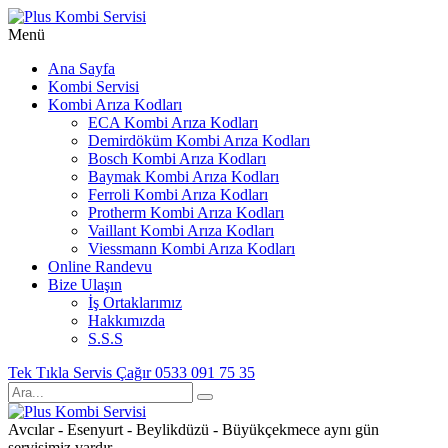
Menü
Ana Sayfa
Kombi Servisi
Kombi Arıza Kodları
ECA Kombi Arıza Kodları
Demirdöküm Kombi Arıza Kodları
Bosch Kombi Arıza Kodları
Baymak Kombi Arıza Kodları
Ferroli Kombi Arıza Kodları
Protherm Kombi Arıza Kodları
Vaillant Kombi Arıza Kodları
Viessmann Kombi Arıza Kodları
Online Randevu
Bize Ulaşın
İş Ortaklarımız
Hakkımızda
S.S.S
Tek Tıkla Servis Çağır
0533 091 75 35
Avcılar - Esenyurt - Beylikdüzü - Büyükçekmece aynı gün
servisimiz vardır.