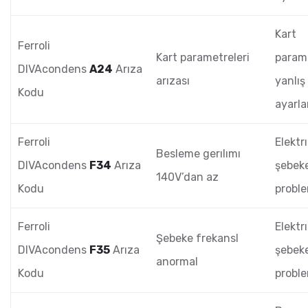
Kart
Ferroli
Kart parametreleri
param
DIVAcondens
A24
Arıza
arızası
yanlış
Kodu
ayarl
Ferroli
Elektr
Besleme gerılımı
DIVAcondens
F34
Arıza
şebeke
140V’dan az
Kodu
probl
Ferroli
Elektr
Şebeke frekansI
DIVAcondens
F35
Arıza
şebeke
anormal
Kodu
probl