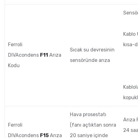
Sensör
Kablo 
Ferroli
kısa-d
Sıcak su devresinin
DIVAcondens
F11
Arıza
sensöründe arıza
Kodu
Kablol
kopukl
Hava prosestatı
Arıza 
Ferroli
(fanı açtıktan sonra
24 sa
DIVAcondens
F15
Arıza
20 saniye içinde