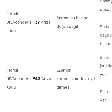
Basın
düşük
Ferroli
Sıstem su basıncı
DIVAcondens
F37
Arıza
doğru değil
Su bas
Kodu
bağlı 
hasarl
Siste
(su) d
Ferroli
Eşanjör
yok
DIVAcondens
F43
Arıza
korumasınındevreye
Kodu
girmesi.
Siste
var