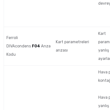
devrey
Kart
Ferroli
Kart parametreleri
param
DIVAcondens
F04
Arıza
arızası
yanlış
Kodu
ayarl
Hava p
kontağ
Hava p
yanlış