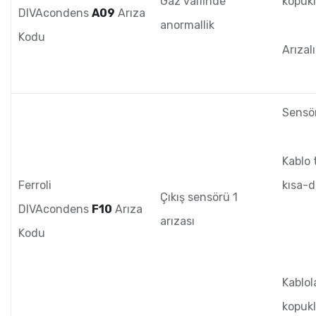
Gaz valfinde
kopukl
DIVAcondens
A09
Arıza
anormallik
Kodu
Arızalı
Sensör
Kablo 
Ferroli
kısa-d
Çıkış sensörü 1
DIVAcondens
F10
Arıza
arızası
Kodu
Kablol
kopukl