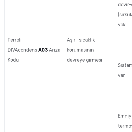
devır-
(sırkü
yok
Ferroli
Aşırı-sıcaklık
DIVAcondens
A03
Arıza
korumasının
Kodu
devreye gırmesı
Sıste
var
Emniy
termos