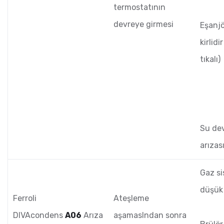
termostatının
devreye girmesi
Eşanjö
kirlidi
tıkalı)
Su dev
arızas
Gaz s
düşük
Ferroli
Ateşleme
DIVAcondens
A06
Arıza
aşamasIndan sonra