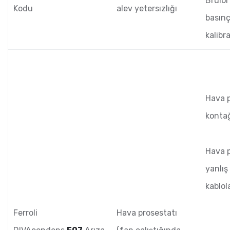
Brülö
Kodu
alev yetersızlığı
basın
kalibr
Hava p
kontağ
Hava p
yanlış
kablol
Ferroli
Hava prosestatı