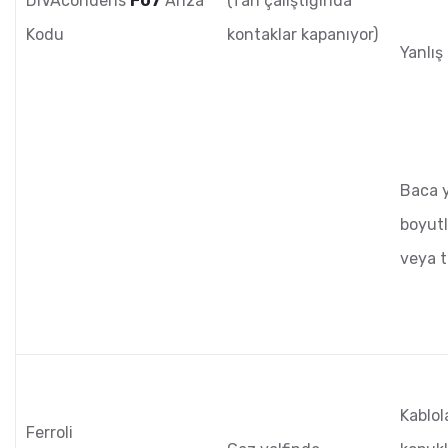
DIVAcondens
F07
Arıza
(fan çalıştığında
Kodu
kontaklar kapanıyor)
Yanlış
Baca y
boyutl
veya t
Kablol
Ferroli