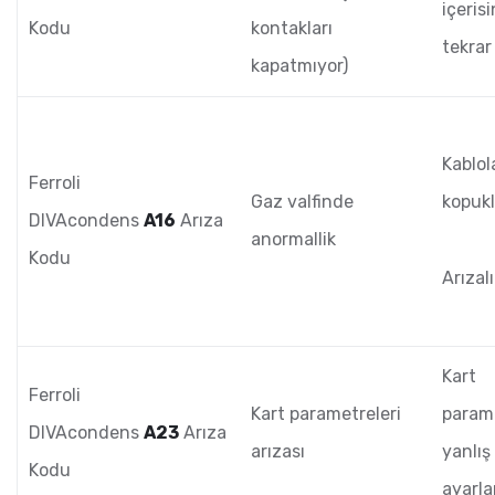
içeris
Kodu
kontakları
tekrar
kapatmıyor)
Kablol
Ferroli
Gaz valfinde
kopukl
DIVAcondens
A16
Arıza
anormallik
Kodu
Arızalı
Kart
Ferroli
Kart parametreleri
param
DIVAcondens
A23
Arıza
arızası
yanlış
Kodu
ayarl