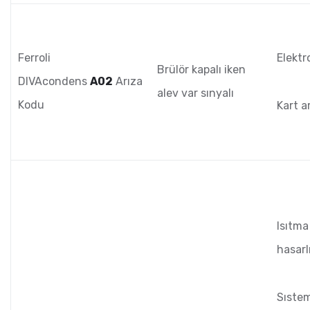
Ferroli
Elektr
Brülör kapalı iken
DIVAcondens
A02
Arıza
alev var sınyalı
Kodu
Kart a
Isıtma
hasarl
Sıste