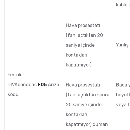
kablol
Hava prosestatı
(fanı açtıktan 20
Yanlış
saniye içinde
kontakları
kapatmıyor)
Ferroli
DIVAcondens
F05
Arıza
Hava prosestatı
Baca y
Kodu
(fanı açtıktan sonra
boyutl
20 saniye içinde
veya t
kontakları
kapatmıyor) duman