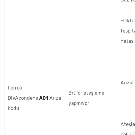
Elektr
tespıt
hatası
Arızalı
Ferroli
Brülör ateşleme
DIVAcondens
A01
Arıza
yapmıyor
Kodu
Ateşl
çok d